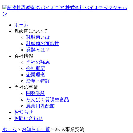
ホーム
乳酸菌について
乳酸菌とは
乳酸菌の可能性
発酵とは？
会社情報
当社の強み
会社概要
企業理念
沿革・特許
当社の事業
開発受託
たんぱく質調整食品
農業用乳酸菌
お知らせ
お問い合わせ
ホーム
>
お知らせ一覧
>
JICA事業契約