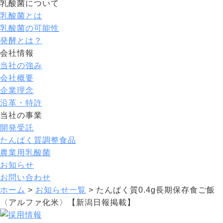
乳酸菌について
乳酸菌とは
乳酸菌の可能性
発酵とは？
会社情報
当社の強み
会社概要
企業理念
沿革・特許
当社の事業
開発受託
たんぱく質調整食品
農業用乳酸菌
お知らせ
お問い合わせ
ホーム
>
お知らせ一覧
>
たんぱく質0.4g長期保存食ご飯
〈アルファ化米〉【新潟日報掲載】