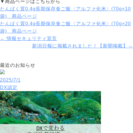
▼商品ページはこちらから
たんぱく質0.4g長期保存食ご飯〈アルファ化米〉(70g×10
袋) 商品ページ
たんぱく質0.4g長期保存食ご飯〈アルファ化米〉(70g×20
袋) 商品ページ
←
情報セキュリティ宣言
新潟日報に掲載されました！【新聞掲載】
→
最近のお知らせ
2025/7/1
DX認定