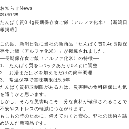
お知らせ
News
2024/9/30
たんぱく質0.4g長期保存食ご飯〈アルファ化米〉【新潟日
報掲載】
この度、新潟日報に当社の新商品「たんぱく質0.4g長期保
存食ご飯〈アルファ化米〉」が掲載されました。
—長期保存食ご飯〈アルファ化米〉の特徴—-
1. たんぱく質を1パックあたり0.4ｇに調整
2. お湯または水を加えるだけの簡単調理
3. 常温保存で賞味期限は5.5年
たんぱく質摂取制限がある方は、災害時の食料確保にも気
を遣うかと思います。
しかし、そんな災害時こそ十分な食料が確保されることで
不安やストレスの軽減につながります。
もしもの時のために、備えておくと安心。弊社の技術を詰
め込んだ新商品です。