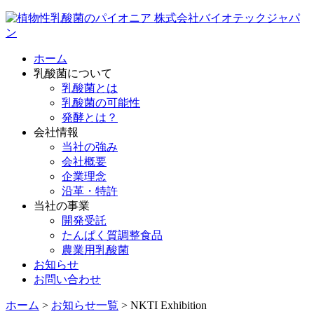
ホーム
乳酸菌について
乳酸菌とは
乳酸菌の可能性
発酵とは？
会社情報
当社の強み
会社概要
企業理念
沿革・特許
当社の事業
開発受託
たんぱく質調整食品
農業用乳酸菌
お知らせ
お問い合わせ
ホーム
>
お知らせ一覧
>
NKTI Exhibition