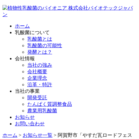
ホーム
乳酸菌について
乳酸菌とは
乳酸菌の可能性
発酵とは？
会社情報
当社の強み
会社概要
企業理念
沿革・特許
当社の事業
開発受託
たんぱく質調整食品
農業用乳酸菌
お知らせ
お問い合わせ
ホーム
>
お知らせ一覧
>
阿賀野市「やすだ瓦ロードフェス