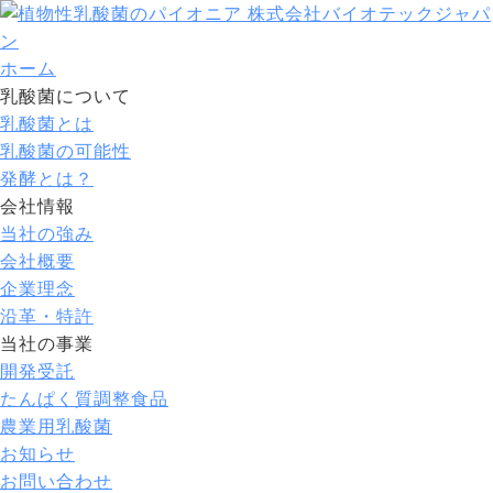
ホーム
乳酸菌について
乳酸菌とは
乳酸菌の可能性
発酵とは？
会社情報
当社の強み
会社概要
企業理念
沿革・特許
当社の事業
開発受託
たんぱく質調整食品
農業用乳酸菌
お知らせ
お問い合わせ